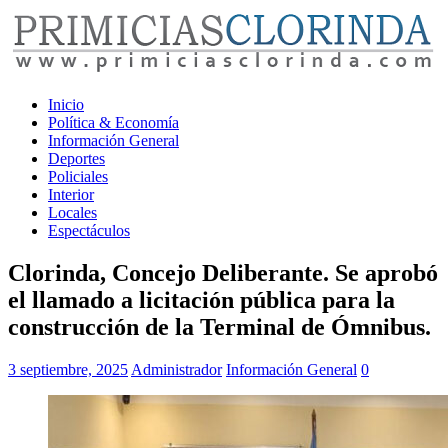
Inicio
Política & Economía
Información General
Deportes
Policiales
Interior
Locales
Espectáculos
Clorinda, Concejo Deliberante. Se aprobó
el llamado a licitación pública para la
construcción de la Terminal de Ómnibus.
3 septiembre, 2025
Administrador
Información General
0